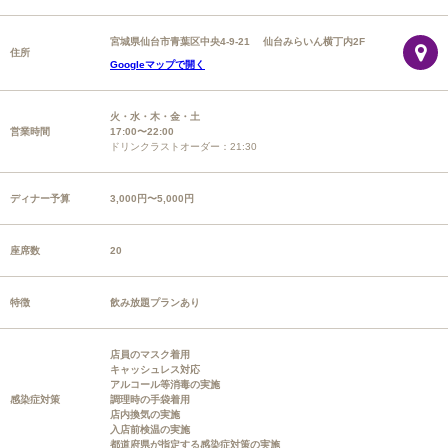
宮城県仙台市青葉区中央4-9-21 仙台みらいん横丁内2F
住所
Googleマップで開く
火・水・木・金・土
営業時間
17:00〜22:00
ドリンクラストオーダー：21:30
ディナー予算
3,000円〜5,000円
座席数
20
特徴
飲み放題プランあり
店員のマスク着用
キャッシュレス対応
アルコール等消毒の実施
感染症対策
調理時の手袋着用
店内換気の実施
入店前検温の実施
都道府県が指定する感染症対策の実施