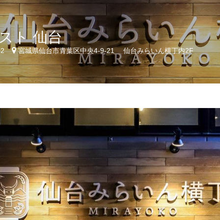
スト 仙台
02
宮城県仙台市青葉区中央4-9-21 仙台みらいん横丁内2F