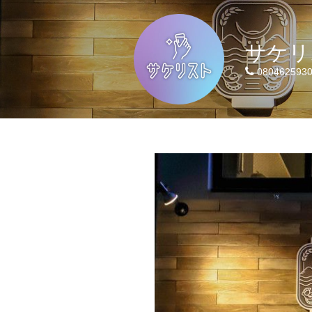
サケリ
080462593