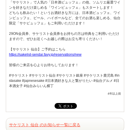
「サケリスト」で人気の「日本酒ビュッフェ」の他、ソムリエ厳選ワイ
ンを好きなだけ楽しめる「ワインビュッフェ」もスタートします！
どちらも飲みたい！というお酒好きな方には、日本酒ビュッフェ、ワイ
ンビュッフェ、ビール、ハイボールなど、全てのお酒も楽しめる、仙台
限定「サケビュッフェ」もご利用いただけます！
29ON会員券、サケリスト会員券をお持ちの方は特典をご利用いただけ
ますので、ぜひお近くへお越しの際はお立ち寄りください！
【サケリスト 仙台】ご予約はこちら
https://sakelist-sendai.favy.jp/reservations/new
皆様のご来店を心よりお待ちしております！
#サケリスト #サケリスト仙台 #サケリスト銀座 #サケリスト鹿児島 #in
stasake #japnesesake #日本酒好きな人と繋がりたい #仙台グルメ #日
本酒女子 #仙台みらいん横丁
4年以上前
サケリスト 仙台 のお知らせ一覧に戻る