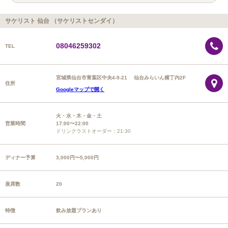
サケリスト 仙台 （サケリストセンダイ）
08046259302
TEL
宮城県仙台市青葉区中央4-9-21 仙台みらいん横丁内2F
住所
Googleマップで開く
火・水・木・金・土
営業時間
17:00〜22:00
ドリンクラストオーダー：21:30
ディナー予算
3,000円〜5,000円
座席数
20
特徴
飲み放題プランあり