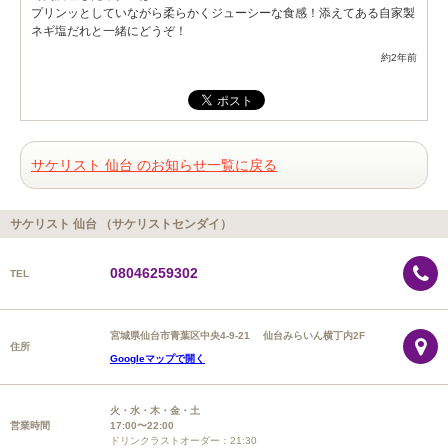
プリンッとしていながら柔らかくジューシーな食感！添えてある自家製
ネギ塩だれと一緒にどうぞ！
約2年前
サケリスト 仙台 のお知らせ一覧に戻る
サケリスト 仙台 （サケリストセンダイ）
08046259302
TEL
宮城県仙台市青葉区中央4-9-21 仙台みらいん横丁内2F
住所
Googleマップで開く
火・水・木・金・土
営業時間
17:00〜22:00
ドリンクラストオーダー：21:30