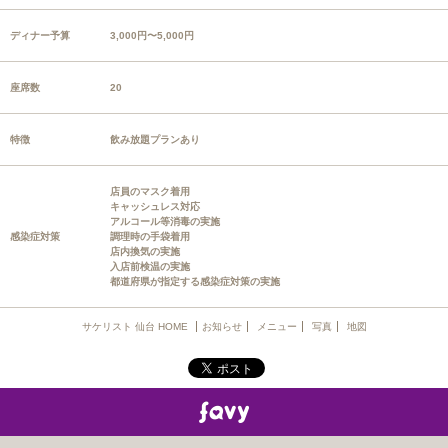
ディナー予算
3,000円〜5,000円
座席数
20
特徴
飲み放題プランあり
店員のマスク着用
キャッシュレス対応
アルコール等消毒の実施
感染症対策
調理時の手袋着用
店内換気の実施
入店前検温の実施
都道府県が指定する感染症対策の実施
サケリスト 仙台 HOME
お知らせ
メニュー
写真
地図