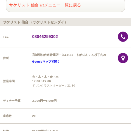
サケリスト 仙台 のメニュー一覧に戻る
サケリスト 仙台 （サケリストセンダイ）
08046259302
TEL
宮城県仙台市青葉区中央4-9-21 仙台みらいん横丁内2F
住所
Googleマップで開く
火・水・木・金・土
営業時間
17:00〜22:00
ドリンクラストオーダー：21:30
ディナー予算
3,000円〜5,000円
座席数
20